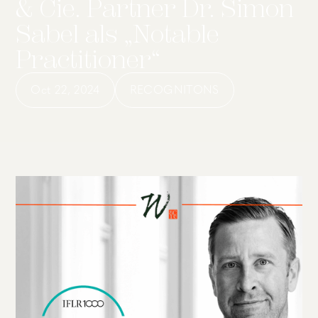
& Cie. Partner Dr. Simon
Sabel als „Notable
Practitioner“
Oct 22, 2024
RECOGNITONS