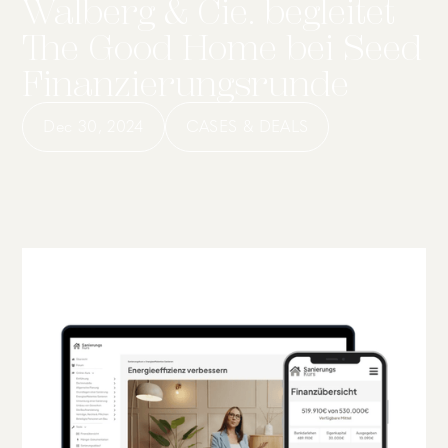
Walberg & Cie. begleitet
The Good Home bei Seed
Finanzierungsrunde
Dec 30, 2024
CASES & DEALS