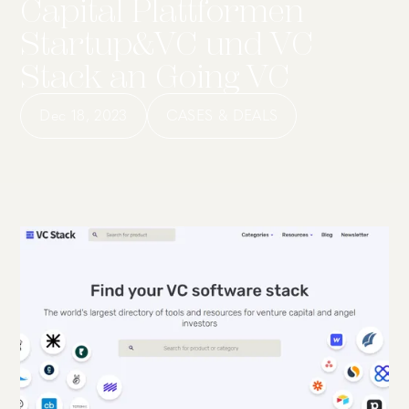
Capital Plattformen
Startup&VC und VC
Stack an Going VC
Dec 18, 2023
CASES & DEALS