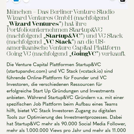
München – Das Berliner Venture Studio
Wizard Ventures GmbH (nachfolgend
„
Wizard Ventures
”) hat ihre
Portfoliounternehmen Startup&VC
(nachfolgend „
Startup&VC
”) und VC Stack
(nachfolgend „
VC Stack
”) an die US-
amerikanische Venture Capital Plattform
Going VC (nachfolgend „
GoingVC
”) verkauft.
Die Venture Capital Plattformen Startup&VC
(startupandvc.com) und VC Stack (vcstack.io) sind
führende Online-Plattform für Founder und VC
Investoren, die verschiedenen Ressourcen für
erfolgreiche Start Up Gründungen und Investments
anbieten. Während Startup&VC Gründern v.a. mit einer
spezifischen Job Plattform beim Aufbau eines Teams
hilft, bietet VC Stack Investoren Zugang zu digitalen
Tools zur Optimierung des Investmentprozesses. Dabei
hat Startup&VC mehr als 90.000 Social Media Follower,
mehr als 1.000.000 Views pro Jahr und mehr als 11.000