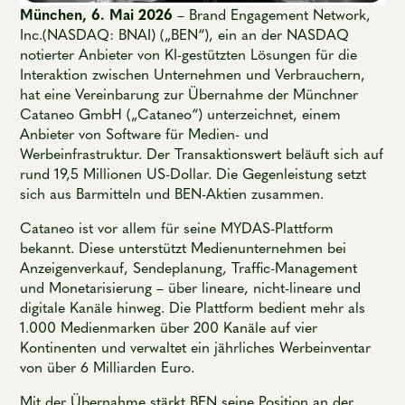
München, 6. Mai 2026
– Brand Engagement Network,
Inc.(NASDAQ: BNAI) („BEN“), ein an der NASDAQ
notierter Anbieter von KI-gestützten Lösungen für die
Interaktion zwischen Unternehmen und Verbrauchern,
hat eine Vereinbarung zur Übernahme der Münchner
Cataneo GmbH („Cataneo“) unterzeichnet, einem
Anbieter von Software für Medien- und
Werbeinfrastruktur. Der Transaktionswert beläuft sich auf
rund 19,5 Millionen US-Dollar. Die Gegenleistung setzt
sich aus Barmitteln und BEN-Aktien zusammen.
Cataneo ist vor allem für seine MYDAS-Plattform
bekannt. Diese unterstützt Medienunternehmen bei
Anzeigenverkauf, Sendeplanung, Traffic-Management
und Monetarisierung – über lineare, nicht-lineare und
digitale Kanäle hinweg. Die Plattform bedient mehr als
1.000 Medienmarken über 200 Kanäle auf vier
Kontinenten und verwaltet ein jährliches Werbeinventar
von über 6 Milliarden Euro.
Mit der Übernahme stärkt BEN seine Position an der