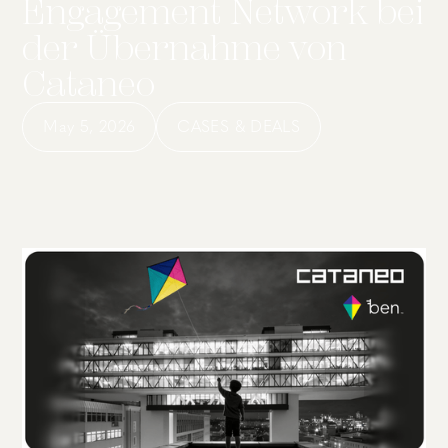
Engagement Network bei
der Übernahme von
Cataneo
May 5, 2026
CASES & DEALS