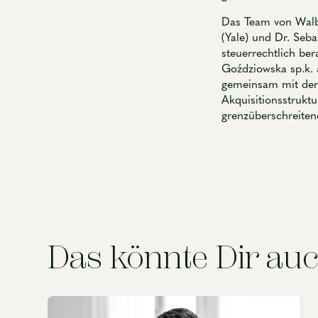
Das Team von Walbe
(Yale) und Dr. Seb
steuerrechtlich be
Goździowska sp.k. 
gemeinsam mit den 
Akquisitionsstrukt
grenzüberschreiten
Das könnte Dir auc