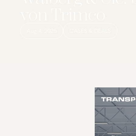
von Trimco
Aug 4, 2025
CASES & DEALS