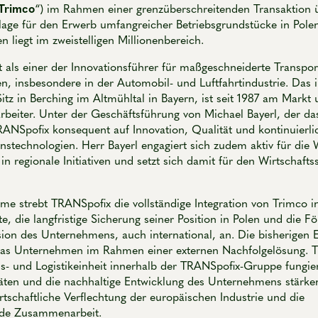
Trimco
“) im Rahmen einer grenzüberschreitenden Transaktio
lage für den Erwerb umfangreicher Betriebsgrundstücke in Polen
 liegt im zweistelligen Millionenbereich.
t als einer der Innovationsführer für maßgeschneiderte Transpo
n, insbesondere in der Automobil- und Luftfahrtindustrie. Das 
z in Berching im Altmühltal in Bayern, ist seit 1987 am Markt 
rbeiter. Unter der Geschäftsführung von Michael Bayerl, der d
RANSpofix konsequent auf Innovation, Qualität und kontinuierlic
stechnologien. Herr Bayerl engagiert sich zudem aktiv für die 
 regionale Initiativen und setzt sich damit für den Wirtschafts
me strebt TRANSpofix die vollständige Integration von Trimco in
, die langfristige Sicherung seiner Position in Polen und die F
ion des Unternehmens, auch international, an. Die bisherigen 
das Unternehmen im Rahmen einer externen Nachfolgelösung. T
ns- und Logistikeinheit innerhalb der TRANSpofix-Gruppe fungie
äten und die nachhaltige Entwicklung des Unternehmens stärken
irtschaftliche Verflechtung der europäischen Industrie und die
nde Zusammenarbeit.