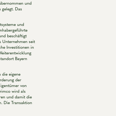
n übernommen und
 gelegt. Das
rtsysteme und
inhabergeführte
und beschäftigt
as Unternehmen seit
he Investitionen in
Weiterentwicklung
standort Bayern
 die eigene
örderung der
Eigentümer von
rimco wird als
ren und damit die
. Die Transaktion