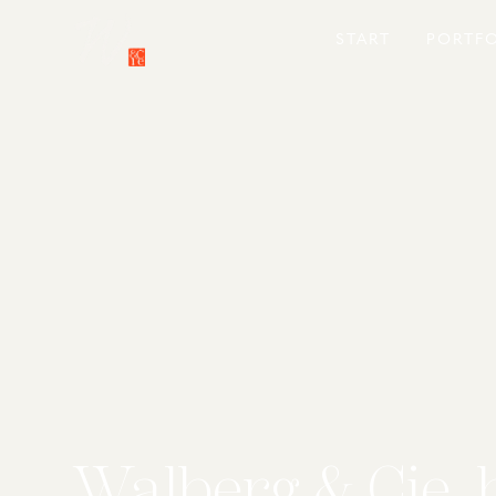
START
PORTF
Walberg & Cie.