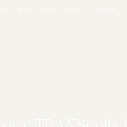
OLIO
TEAM
NEWS
MISSION
GROWTH
K
 berät TRANSpofix