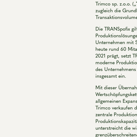
Trimco sp. z.o.o. („
zugleich die Grund
Transaktionsvolumen
Die TRANSpofix gil
Produktionslösunge
Unternehmen mit Sit
heute rund 60 Mita
2021 prägt, setzt T
moderne Produktion
des Unternehmens in
insgesamt ein.
Mit dieser Übernah
Wertschöpfungskette
allgemeinen Expans
Trimco verkaufen 
zentrale Produktio
Produktionskapazit
unterstreicht die w
grenzüberschreite