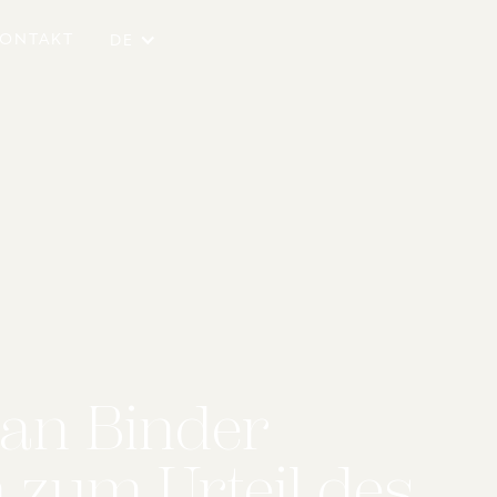
ONTAKT
DE
ian Binder
 zum Urteil des